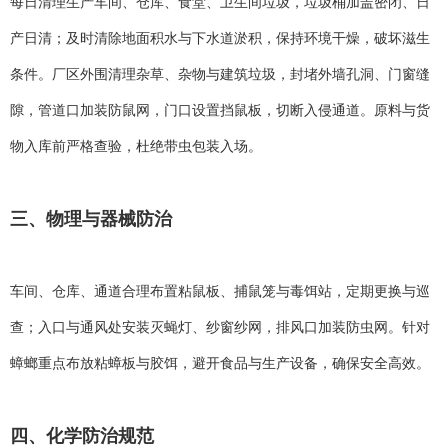
每日清理生产车间、仓库、食堂、卫生间垃圾，垃圾桶加盖密闭、日
产日清；及时清除地面积水与下水道淤积，保持环境干燥，破坏滋生
条件。厂区外围清理杂草、杂物与建筑垃圾，封堵外墙孔洞、门窗缝
隙，管道口加装防鼠网，门口设置挡鼠板，切断入侵通道。原料与货
物入库前严格查验，杜绝带虫包装入场。
三、物理与器械防治
车间、仓库、通道合理布置粘鼠板、捕鼠笼与毒饵站，定期更换与巡
查；入口与通风处安装灭蝇灯、纱窗纱网，排风口加装防虫网。针对
蟑螂重点布放粘蟑板与胶饵，避开食品与生产设备，确保安全高效。
四、化学防治规范