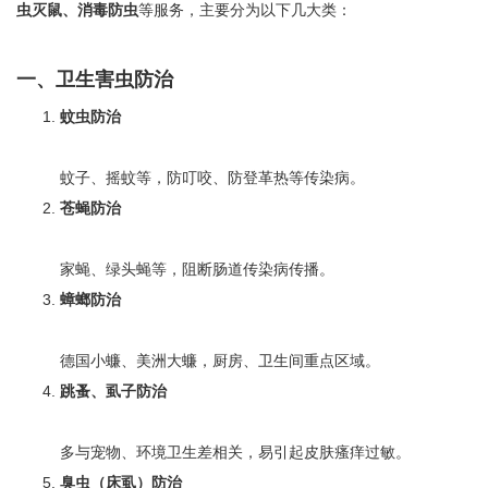
虫灭鼠、消毒防虫
等服务，主要分为以下几大类：
一、卫生害虫防治
蚊虫防治
蚊子、摇蚊等，防叮咬、防登革热等传染病。
苍蝇防治
家蝇、绿头蝇等，阻断肠道传染病传播。
蟑螂防治
德国小蠊、美洲大蠊，厨房、卫生间重点区域。
跳蚤、虱子防治
多与宠物、环境卫生差相关，易引起皮肤瘙痒过敏。
臭虫（床虱）防治