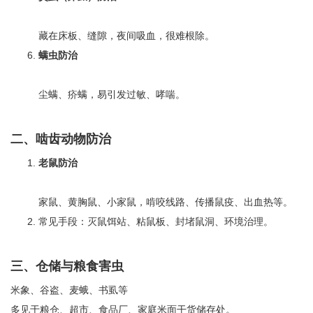
藏在床板、缝隙，夜间吸血，很难根除。
螨虫防治
尘螨、疥螨，易引发过敏、哮喘。
二、啮齿动物防治
老鼠防治
家鼠、黄胸鼠、小家鼠，啃咬线路、传播鼠疫、出血热等。
常见手段：灭鼠饵站、粘鼠板、封堵鼠洞、环境治理。
三、仓储与粮食害虫
米象、谷盗、麦蛾、书虱等
多见于粮仓、超市、食品厂、家庭米面干货储存处。